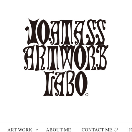
ART WORK
ABOUT ME
CONTACT ME ♡
J