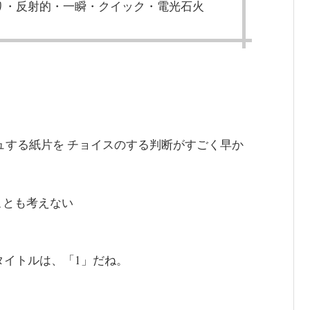
り・反射的・一瞬・クイック・電光石火
ュする紙片を チョイスのする判断がすごく早か
ことも考えない
イトルは、「1」だね。