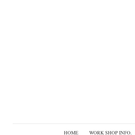
コ
ン
テ
ン
ツ
へ
ス
キ
ッ
プ
HOME
WORK SHOP INFO.