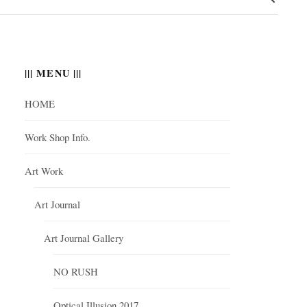
||| MENU |||
HOME
Work Shop Info.
Art Work
Art Journal
Art Journal Gallery
NO RUSH
Optical Illusion 2017