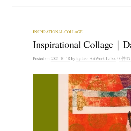
INSPIRATIONAL COLLAGE
Inspirational Collage｜D
/
Posted
on
2021-10-18
by
iqatass ArtWork Labo.
0件