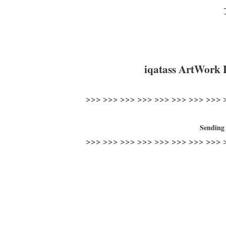
iqatass ArtWork 
>>> >>> >>> >>> >>> >>> >>> >>> 
Sending 
>>> >>> >>> >>> >>> >>> >>> >>> 