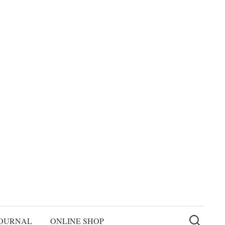
検
索:
OURNAL
ONLINE SHOP