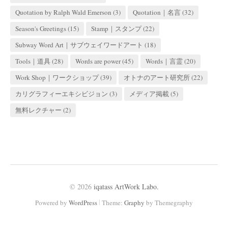
Quotation by Ralph Wald Emerson
(3)
Quotation｜名言
(32)
Season's Greetings
(15)
Stamp｜スタンプ
(22)
Subway Word Art｜サブウェイワードアート
(18)
Tools｜道具
(28)
Words are power
(45)
Words｜言霊
(20)
Work Shop｜ワークショップ
(39)
オトナのアート研究所
(22)
カリグラフィーエキシビジョン
(3)
メディア掲載
(5)
無料レクチャー
(2)
© 2026
iqatass ArtWork Labo.
|
Powered by
WordPress
Theme:
Graphy
by Themegraphy