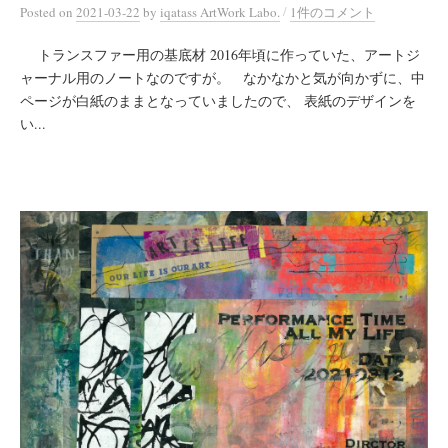
/
Posted
on
2021-03-22
by
iqatass ArtWork Labo.
1件のコメント
トランスファー用の基底材 2016年頃に作っていた、アートジ
ャーナル用のノートなのですが。 なかなかと気が向かずに、中
ページが白紙のままとなっていましたので、 表紙のデザインを
い...