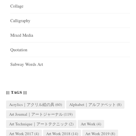
Collage
Calligraphy
Mixed Media
Quotation
Subway Words Art
||| TAGS |||
Acrylics｜アクリル絵の具
(60)
Alphabet｜アルファベット
(8)
Art Journal｜アートジャーナル
(119)
Art Technique｜アートテクニック
(2)
Art Work
(4)
Art Work 2017
(4)
Art Work 2018
(14)
Art Work 2019
(8)