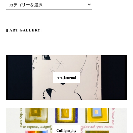
||
Category
||
|| ART GALLERY ||
Art Journal
Calligraphy