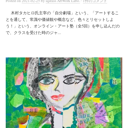
/
Posted
on
2021-02-25
by
iqatass ArtWork Labo.
1件のコメント
木村タカヒロ氏主宰の「自分劇場」という、「アートするこ
とを通して、常識や価値観や概念など、色々とリセットしよ
う！」という、オンライン・アート塾（全5回）を申し込んだの
で、クラスを受けた時のジャ...