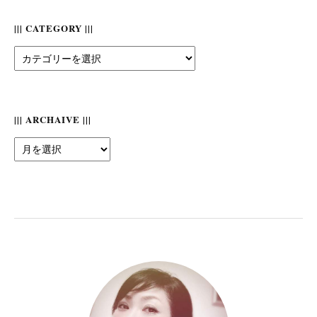
||| CATEGORY |||
|||
Category
|||
||| ARCHAIVE |||
|||
Archaive
|||