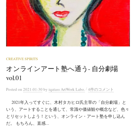
CREATIVE SPIRITS
オンラインアート塾へ通う- 自分劇場
vol.01
/
Posted
on
2021-01-30
by
iqatass ArtWork Labo.
4件のコメント
2021年入ってすぐに、木村タカヒロ氏主宰の「自分劇場」と
いう、アートすることを通して、常識や価値観や概念など、色々
とリセットしよう！という、オンライン・アート塾を申し込ん
だ。 もちろん、直感...