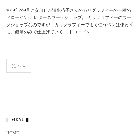
2019年の9月に参加した清水裕子さんのカリグラフィーの一種の
ドローイング レターのワークショップ。 カリグラフィーのワー
クショップなのですが、カリグラフィーでよく使うペンは使わず
に、鉛筆のみで仕上げていく、 ドローイン...
投
次へ »
稿
の
ペ
ー
ジ
送
||| MENU |||
り
HOME