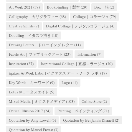
Art Work 2021
(39)
Bookbinding｜製本
(29)
Box｜箱
(2)
Calligraphy｜カリグラフィー
(68)
Collage｜コラージュ
(79)
Creative Spirits
(7)
Digital Collage｜デジタルコラージュ
(4)
Doodling｜イタズラ描き
(10)
Drawing Letters｜ドローイング レター
(11)
Fabric Art｜ファブリックアート
(23)
Information
(7)
Inspiration
(27)
Inspirational Collage｜直感コラージュ
(30)
iqatass ArtWork Labo. | イクァタス アートワーク ラボ.
(17)
Key Words｜キーワード
(9)
Logo
(11)
Lotus 8/ロータスエイト
(5)
Mixed Media｜ミクスドメディア
(103)
Online Store
(2)
Optical Illusion 2017
(24)
Painting｜ペインティング
(71)
Quotation by Amy Lowell
(5)
Quotation by Benjamin Disraeli
(2)
Quotation by Marcel Proust
(3)