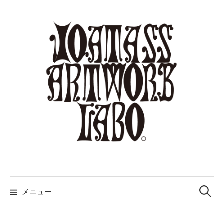
コ
ン
テ
ン
ツ
へ
ス
キ
ッ
プ
検
索:
メニュー