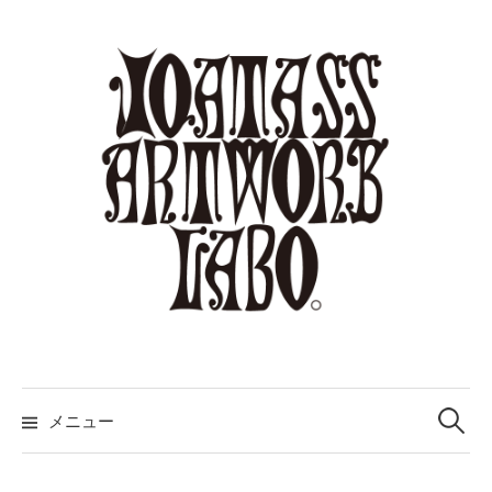
コ
ン
テ
ン
ツ
へ
ス
キ
ッ
プ
検
索:
メニュー