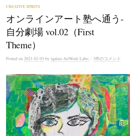
CREATIVE SPIRITS
オンラインアート塾へ通う-
自分劇場 vol.02（First
Theme）
/
Posted
on
2021-02-03
by
iqatass ArtWork Labo.
3件のコメント