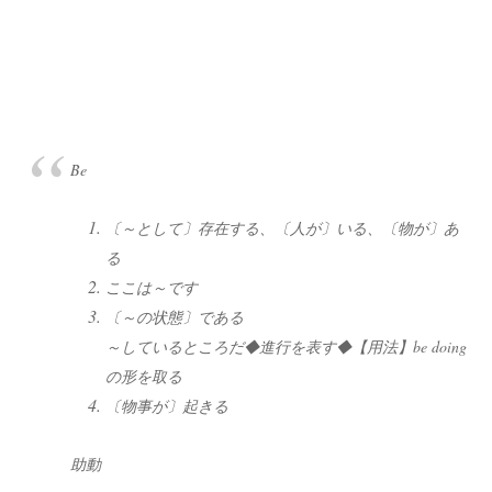
Be
〔～として〕存在する、〔人が〕いる、〔物が〕あ
る
ここは～です
〔～の状態〕である
～しているところだ◆進行を表す◆
【用法】
be doing
の形を取る
〔物事が〕起きる
助動