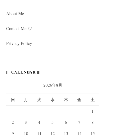
About Me
Contact Me ♡
Privacy Policy
||| CALENDAR |||
2026年8月
日
月
火
水
木
金
土
1
2
3
4
5
6
7
8
9
10
11
12
13
14
15