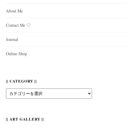
About Me
Contact Me ♡
Journal
Online Shop
|| CATEGORY ||
||
Category
||
|| ART GALLERY ||