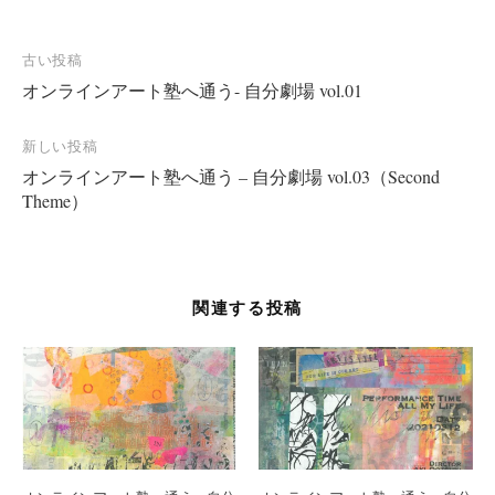
投
古い投稿
オンラインアート塾へ通う- 自分劇場 vol.01
稿
ナ
新しい投稿
ビ
オンラインアート塾へ通う – 自分劇場 vol.03（Second
ゲ
Theme）
ー
シ
ョ
関連する投稿
ン