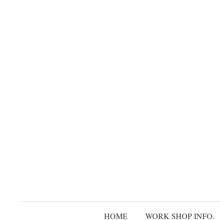
コ
ン
テ
ン
ツ
へ
ス
キ
ッ
プ
HOME
WORK SHOP INFO.