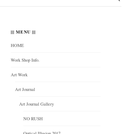
||| MENU |||
HOME
Work Shop Info.
Art Work
Art Journal
Art Journal Gallery
NO RUSH
Optical Illusion 2017