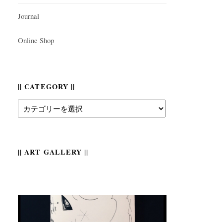
Journal
Online Shop
|| CATEGORY ||
||
Category
||
|| ART GALLERY ||