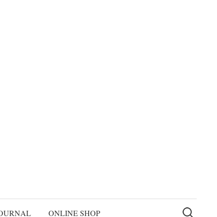
検
索:
OURNAL
ONLINE SHOP