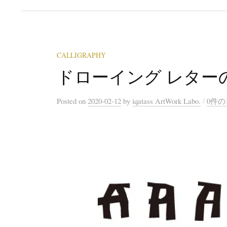
CALLIGRAPHY
ドローイング レター
/
Posted
on
2020-02-12
by
iqatass ArtWork Labo.
0件