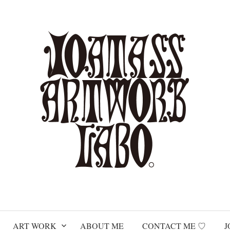
ART WORK
ABOUT ME
CONTACT ME ♡
J