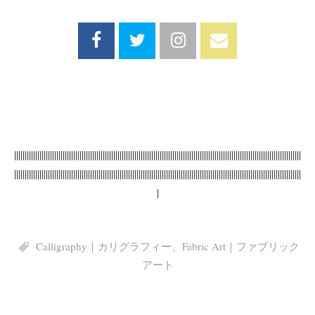
||||||||||||||||||||||||||||||||||||||||||||||||||||||||||||||||||||||||||||||||||||||||||||||||||||||||||||||||||||||||||||||||||||||||
||||||||||||||||||||||||||||||||||||||||||||||||||||||||||||||||||||||||||||||||||||||||||||||||||||||||||||||||||||||||||||||||||||||||
|
Calligraphy｜カリグラフィー
、
Fabric Art｜ファブリック
アート