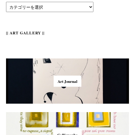
||
Category
||
|| ART GALLERY ||
Art Journal
Calligraphy