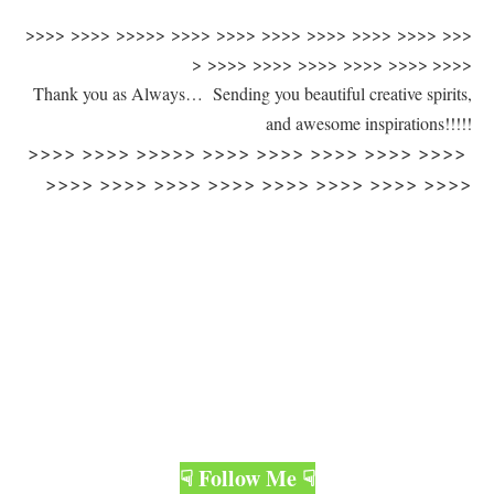
>>>> >>>> >>>>> >>>> >>>> >>>> >>>> >>>> >>>> >>>
> >>>> >>>> >>>> >>>> >>>> >>>>
Thank you as Always… Sending you beautiful creative spirits,
and awesome inspirations!!!!!
>>>> >>>> >>>>> >>>> >>>> >>>> >>>> >>>>
>>>> >>>> >>>> >>>> >>>> >>>> >>>> >>>>
☟ Follow Me ☟