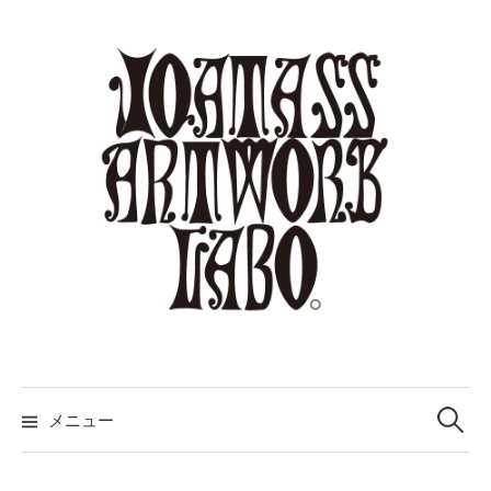
コ
ン
テ
ン
ツ
へ
ス
キ
ッ
プ
検
索:
メニュー