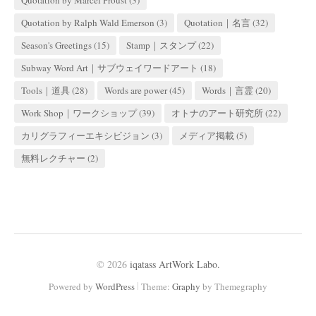
Quotation by Ralph Wald Emerson
(3)
Quotation｜名言
(32)
Season's Greetings
(15)
Stamp｜スタンプ
(22)
Subway Word Art｜サブウェイワードアート
(18)
Tools｜道具
(28)
Words are power
(45)
Words｜言霊
(20)
Work Shop｜ワークショップ
(39)
オトナのアート研究所
(22)
カリグラフィーエキシビジョン
(3)
メディア掲載
(5)
無料レクチャー
(2)
© 2026
iqatass ArtWork Labo.
|
Powered by
WordPress
Theme:
Graphy
by Themegraphy