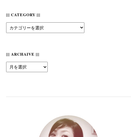
||| CATEGORY |||
|||
Category
|||
||| ARCHAIVE |||
|||
Archaive
|||