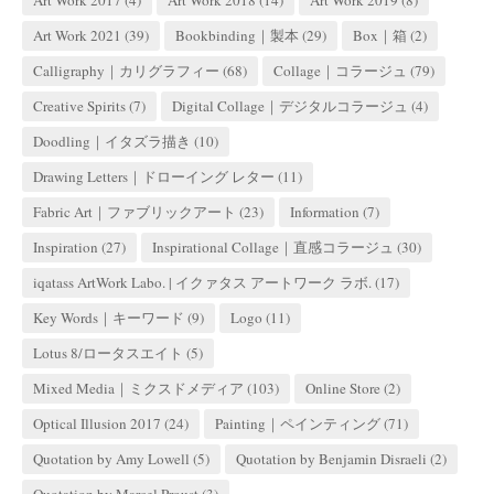
Art Work 2021
(39)
Bookbinding｜製本
(29)
Box｜箱
(2)
Calligraphy｜カリグラフィー
(68)
Collage｜コラージュ
(79)
Creative Spirits
(7)
Digital Collage｜デジタルコラージュ
(4)
Doodling｜イタズラ描き
(10)
Drawing Letters｜ドローイング レター
(11)
Fabric Art｜ファブリックアート
(23)
Information
(7)
Inspiration
(27)
Inspirational Collage｜直感コラージュ
(30)
iqatass ArtWork Labo. | イクァタス アートワーク ラボ.
(17)
Key Words｜キーワード
(9)
Logo
(11)
Lotus 8/ロータスエイト
(5)
Mixed Media｜ミクスドメディア
(103)
Online Store
(2)
Optical Illusion 2017
(24)
Painting｜ペインティング
(71)
Quotation by Amy Lowell
(5)
Quotation by Benjamin Disraeli
(2)
Quotation by Marcel Proust
(3)