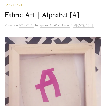
FABRIC ART
Fabric Art｜Alphabet [A]
/
Posted
on
2019-01-10
by
iqatass ArtWork Labo.
0件のコメント