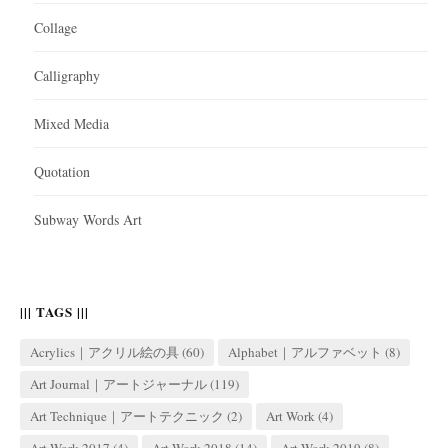
Collage
Calligraphy
Mixed Media
Quotation
Subway Words Art
||| TAGS |||
Acrylics｜アクリル絵の具
(60)
Alphabet｜アルファベット
(8)
Art Journal｜アートジャーナル
(119)
Art Technique｜アートテクニック
(2)
Art Work
(4)
Art Work 2017
(4)
Art Work 2018
(14)
Art Work 2019
(8)