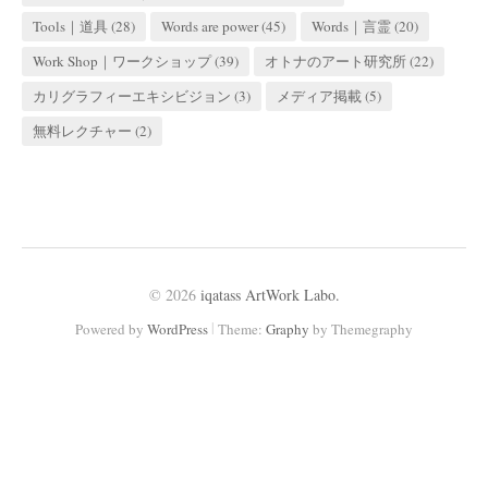
Tools｜道具
(28)
Words are power
(45)
Words｜言霊
(20)
Work Shop｜ワークショップ
(39)
オトナのアート研究所
(22)
カリグラフィーエキシビジョン
(3)
メディア掲載
(5)
無料レクチャー
(2)
© 2026
iqatass ArtWork Labo.
|
Powered by
WordPress
Theme:
Graphy
by Themegraphy