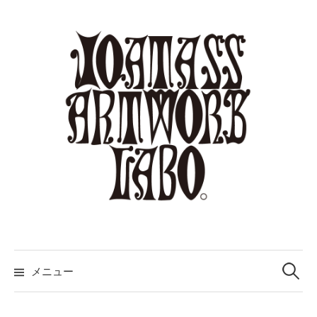
コ
ン
テ
ン
ツ
へ
ス
キ
ッ
プ
検
索:
メニュー