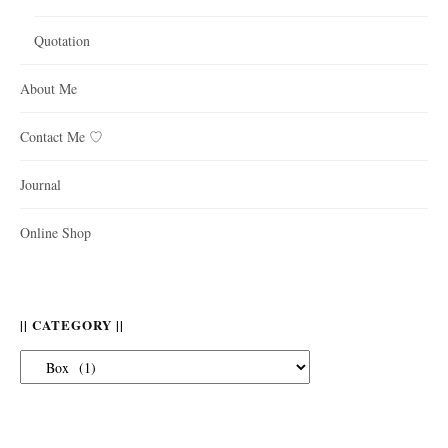
Quotation
About Me
Contact Me ♡
Journal
Online Shop
|| CATEGORY ||
||
Category
||