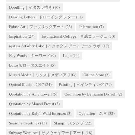
Doodling｜イタズラ描き
(10)
Drawing Letters｜ドローイング レター
(11)
Fabric Art｜ファブリックアート
(23)
Information
(7)
Inspiration
(27)
Inspirational Collage｜直感コラージュ
(30)
iqatass ArtWork Labo. | イクァタス アートワーク ラボ.
(17)
Key Words｜キーワード
(9)
Logo
(11)
Lotus 8/ロータスエイト
(5)
Mixed Media｜ミクスドメディア
(103)
Online Store
(2)
Optical Illusion 2017
(24)
Painting｜ペインティング
(71)
Quotation by Amy Lowell
(5)
Quotation by Benjamin Disraeli
(2)
Quotation by Marcel Proust
(3)
Quotation by Ralph Wald Emerson
(3)
Quotation｜名言
(32)
Season's Greetings
(15)
Stamp｜スタンプ
(22)
Subway Word Art｜サブウェイワードアート
(18)