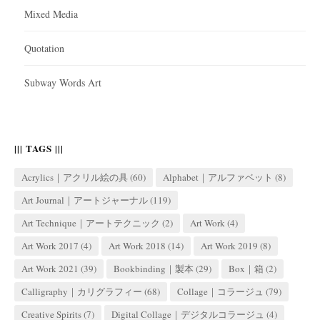
Mixed Media
Quotation
Subway Words Art
||| TAGS |||
Acrylics｜アクリル絵の具
(60)
Alphabet｜アルファベット
(8)
Art Journal｜アートジャーナル
(119)
Art Technique｜アートテクニック
(2)
Art Work
(4)
Art Work 2017
(4)
Art Work 2018
(14)
Art Work 2019
(8)
Art Work 2021
(39)
Bookbinding｜製本
(29)
Box｜箱
(2)
Calligraphy｜カリグラフィー
(68)
Collage｜コラージュ
(79)
Creative Spirits
(7)
Digital Collage｜デジタルコラージュ
(4)