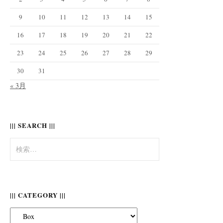
9
10
11
12
13
14
15
16
17
18
19
20
21
22
23
24
25
26
27
28
29
30
31
« 3月
||| SEARCH |||
検
索:
||| CATEGORY |||
|||