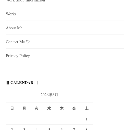
Works
About Me
Contact Me ♡
Privacy Policy
||| CALENDAR |||
2026年8月
日
月
火
水
木
金
土
1
2
3
4
5
6
7
8