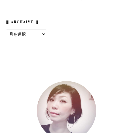
Category
|||
||| ARCHAIVE |||
|||
Archaive
|||