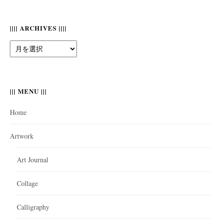
|||| ARCHIVES ||||
||||
Archives
||||
||| MENU |||
Home
Artwork
Art Journal
Collage
Calligraphy