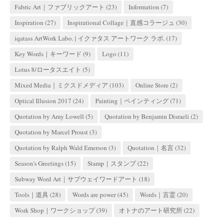
Fabric Art｜ファブリックアート
(23)
Information
(7)
Inspiration
(27)
Inspirational Collage｜直感コラージュ
(30)
iqatass ArtWork Labo. | イクァタス アートワーク ラボ.
(17)
Key Words｜キーワード
(9)
Logo
(11)
Lotus 8/ロータスエイト
(5)
Mixed Media｜ミクスドメディア
(103)
Online Store
(2)
Optical Illusion 2017
(24)
Painting｜ペインティング
(71)
Quotation by Amy Lowell
(5)
Quotation by Benjamin Disraeli
(2)
Quotation by Marcel Proust
(3)
Quotation by Ralph Wald Emerson
(3)
Quotation｜名言
(32)
Season's Greetings
(15)
Stamp｜スタンプ
(22)
Subway Word Art｜サブウェイワードアート
(18)
Tools｜道具
(28)
Words are power
(45)
Words｜言霊
(20)
Work Shop｜ワークショップ
(39)
オトナのアート研究所
(22)