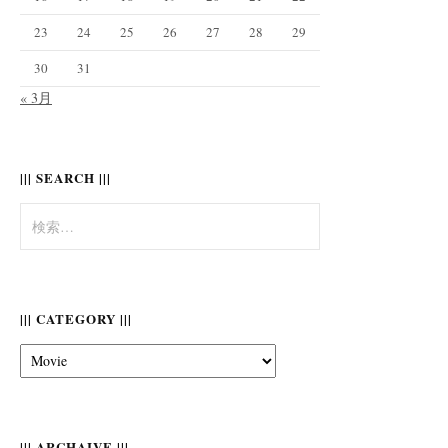
23
24
25
26
27
28
29
30
31
« 3月
||| SEARCH |||
検
索:
||| CATEGORY |||
|||
Category
|||
||| ARCHAIVE |||