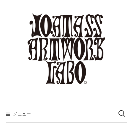
コ
ン
テ
ン
ツ
へ
ス
キ
ッ
プ
検
索:
メニュー