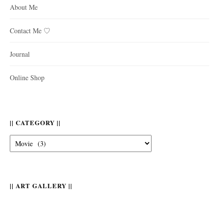
About Me
Contact Me ♡
Journal
Online Shop
|| CATEGORY ||
||
Category
||
|| ART GALLERY ||