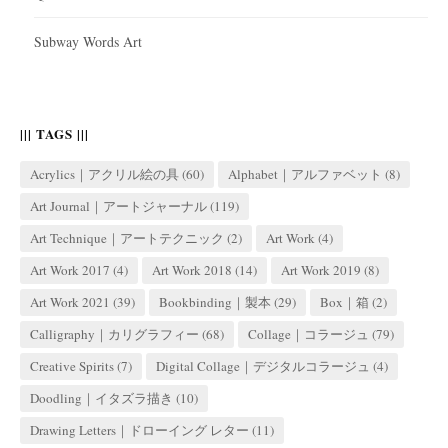
Subway Words Art
||| TAGS |||
Acrylics｜アクリル絵の具
(60)
Alphabet｜アルファベット
(8)
Art Journal｜アートジャーナル
(119)
Art Technique｜アートテクニック
(2)
Art Work
(4)
Art Work 2017
(4)
Art Work 2018
(14)
Art Work 2019
(8)
Art Work 2021
(39)
Bookbinding｜製本
(29)
Box｜箱
(2)
Calligraphy｜カリグラフィー
(68)
Collage｜コラージュ
(79)
Creative Spirits
(7)
Digital Collage｜デジタルコラージュ
(4)
Doodling｜イタズラ描き
(10)
Drawing Letters｜ドローイング レター
(11)