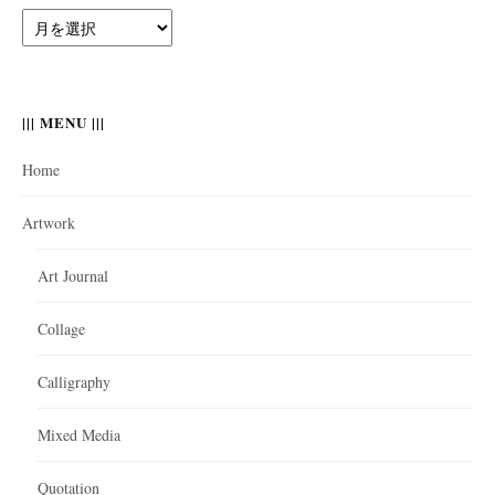
||||
Archives
||||
||| MENU |||
Home
Artwork
Art Journal
Collage
Calligraphy
Mixed Media
Quotation