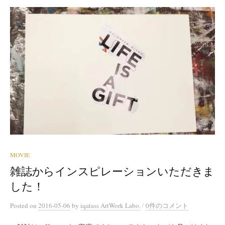
MOVIE
雑誌からインスピレーションいただきま
した！
/
Posted
on
2016-05-06
by
iqatass ArtWork Labo.
0件のコメント