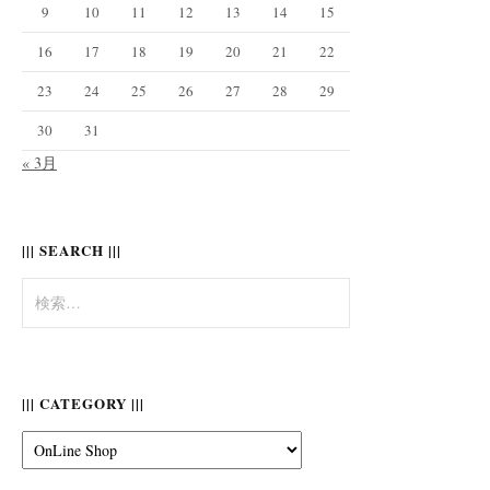
9
10
11
12
13
14
15
16
17
18
19
20
21
22
23
24
25
26
27
28
29
30
31
« 3月
||| SEARCH |||
検
索:
||| CATEGORY |||
|||
Category
|||