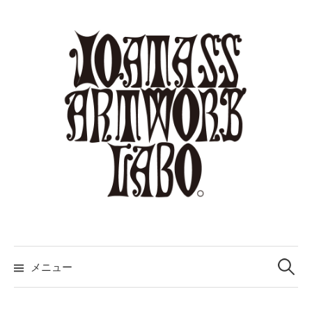
コ
ン
テ
ン
ツ
へ
ス
キ
ッ
プ
検
索:
メニュー