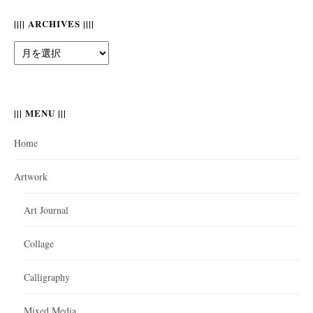
|||| ARCHIVES ||||
||||
Archives
||||
||| MENU |||
Home
Artwork
Art Journal
Collage
Calligraphy
Mixed Media