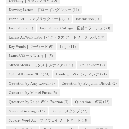
Doodling｜イタズラ描き
(10)
Drawing Letters｜ドローイング レター
(11)
Fabric Art｜ファブリックアート
(23)
Information
(7)
Inspiration
(27)
Inspirational Collage｜直感コラージュ
(30)
iqatass ArtWork Labo. | イクァタス アートワーク ラボ.
(17)
Key Words｜キーワード
(9)
Logo
(11)
Lotus 8/ロータスエイト
(5)
Mixed Media｜ミクスドメディア
(103)
Online Store
(2)
Optical Illusion 2017
(24)
Painting｜ペインティング
(71)
Quotation by Amy Lowell
(5)
Quotation by Benjamin Disraeli
(2)
Quotation by Marcel Proust
(3)
Quotation by Ralph Wald Emerson
(3)
Quotation｜名言
(32)
Season's Greetings
(15)
Stamp｜スタンプ
(22)
Subway Word Art｜サブウェイワードアート
(18)