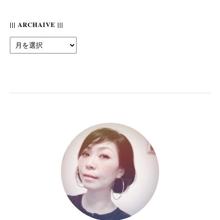
||| ARCHAIVE |||
|||
Archaive
|||