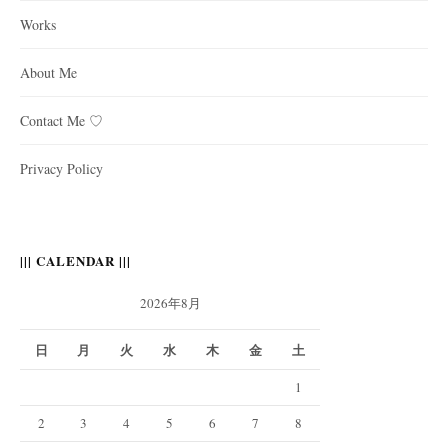
Works
About Me
Contact Me ♡
Privacy Policy
||| CALENDAR |||
2026年8月
日
月
火
水
木
金
土
1
2
3
4
5
6
7
8