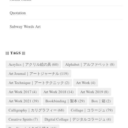
Quotation
Subway Words Art
||| TAGS |||
Acrylics｜アクリル絵の具
(60)
Alphabet｜アルファベット
(8)
Art Journal｜アートジャーナル
(119)
Art Technique｜アートテクニック
(2)
Art Work
(4)
Art Work 2017
(4)
Art Work 2018
(14)
Art Work 2019
(8)
Art Work 2021
(39)
Bookbinding｜製本
(29)
Box｜箱
(2)
Calligraphy｜カリグラフィー
(68)
Collage｜コラージュ
(79)
Creative Spirits
(7)
Digital Collage｜デジタルコラージュ
(4)