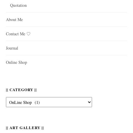
Quotation
About Me
Contact Me ♡
Journal
Online Shop
|| CATEGORY ||
||
Category
||
|| ART GALLERY ||