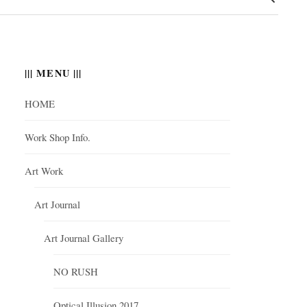
||| MENU |||
HOME
Work Shop Info.
Art Work
Art Journal
Art Journal Gallery
NO RUSH
Optical Illusion 2017