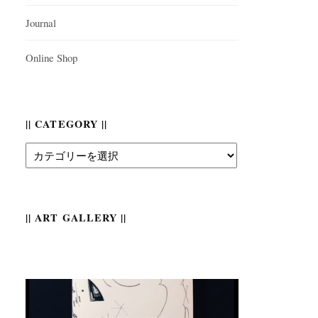
Journal
Online Shop
|| CATEGORY ||
||
Category
||
|| ART GALLERY ||