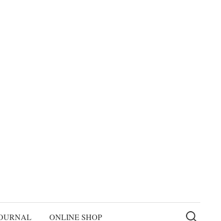
検
索:
OURNAL
ONLINE SHOP