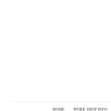
コ
ン
テ
ン
ツ
へ
ス
キ
ッ
プ
HOME
WORK SHOP INFO.