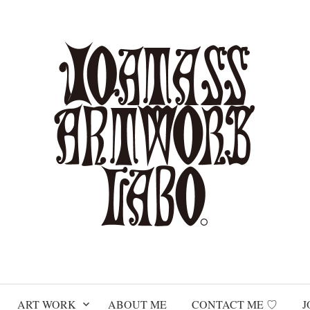
ART WORK
ABOUT ME
CONTACT ME ♡
J