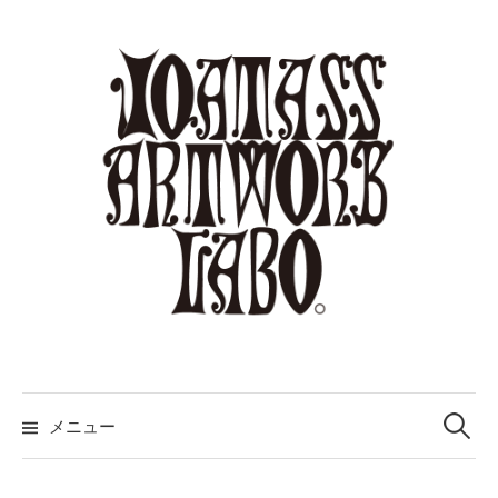
コ
ン
テ
ン
ツ
へ
ス
キ
ッ
プ
検
索:
メニュー