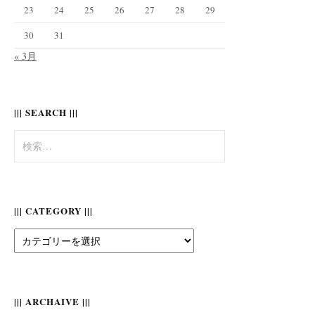
23
24
25
26
27
28
29
30
31
« 3月
||| SEARCH |||
検
索:
||| CATEGORY |||
|||
Category
|||
||| ARCHAIVE |||