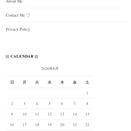
About Me
Contact Me ♡
Privacy Policy
||| CALENDAR |||
2026年8月
日
月
火
水
木
金
土
1
2
3
4
5
6
7
8
9
10
11
12
13
14
15
16
17
18
19
20
21
22