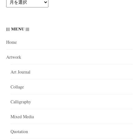
Archives
||||
||| MENU |||
Home
Artwork
Art Journal
Collage
Calligraphy
Mixed Media
Quotation