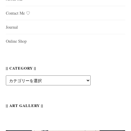
Contact Me ♡
Journal
Online Shop
|| CATEGORY ||
||
Category
||
|| ART GALLERY ||