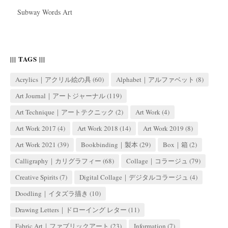
Subway Words Art
||| TAGS |||
Acrylics｜アクリル絵の具
(60)
Alphabet｜アルファベット
(8)
Art Journal｜アートジャーナル
(119)
Art Technique｜アートテクニック
(2)
Art Work
(4)
Art Work 2017
(4)
Art Work 2018
(14)
Art Work 2019
(8)
Art Work 2021
(39)
Bookbinding｜製本
(29)
Box｜箱
(2)
Calligraphy｜カリグラフィー
(68)
Collage｜コラージュ
(79)
Creative Spirits
(7)
Digital Collage｜デジタルコラージュ
(4)
Doodling｜イタズラ描き
(10)
Drawing Letters｜ドローイング レター
(11)
Fabric Art｜ファブリックアート
(23)
Information
(7)