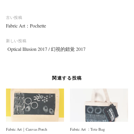
投
古い投稿
Fabric Art：Pochette
稿
ナ
新しい投稿
ビ
Optical Illusion 2017 / 幻視的錯覚 2017
ゲ
ー
シ
関連する投稿
ョ
ン
Fabric Art｜Canvas Porch
Fabric Art ：Tote Bag