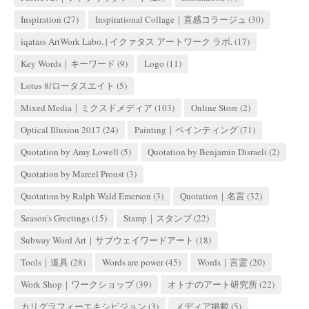
Inspiration
(27)
Inspirational Collage｜直感コラージュ
(30)
iqatass ArtWork Labo. | イクァタス アートワーク ラボ.
(17)
Key Words｜キーワード
(9)
Logo
(11)
Lotus 8/ロータスエイト
(5)
Mixed Media｜ミクスドメディア
(103)
Online Store
(2)
Optical Illusion 2017
(24)
Painting｜ペインティング
(71)
Quotation by Amy Lowell
(5)
Quotation by Benjamin Disraeli
(2)
Quotation by Marcel Proust
(3)
Quotation by Ralph Wald Emerson
(3)
Quotation｜名言
(32)
Season's Greetings
(15)
Stamp｜スタンプ
(22)
Subway Word Art｜サブウェイワードアート
(18)
Tools｜道具
(28)
Words are power
(45)
Words｜言霊
(20)
Work Shop｜ワークショップ
(39)
オトナのアート研究所
(22)
カリグラフィーエキシビジョン
(3)
メディア掲載
(5)