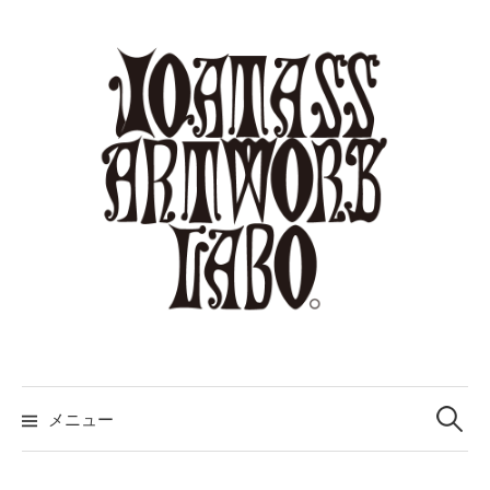
コ
ン
テ
ン
ツ
へ
ス
キ
ッ
プ
検
索:
メニュー