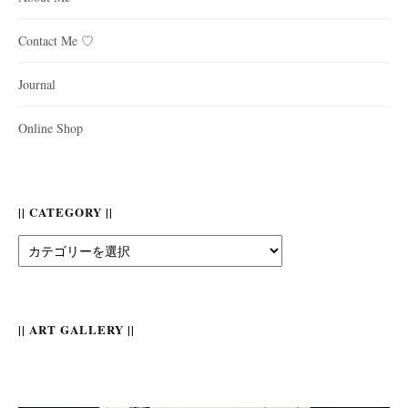
Contact Me ♡
Journal
Online Shop
|| CATEGORY ||
||
Category
||
|| ART GALLERY ||