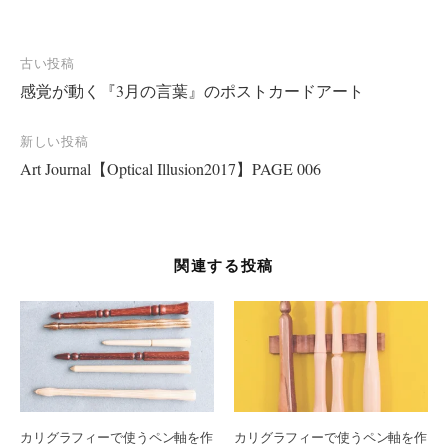
投
古い投稿
感覚が動く『3月の言葉』のポストカードアート
稿
ナ
新しい投稿
ビ
Art Journal【Optical Illusion2017】PAGE 006
ゲ
ー
シ
関連する投稿
ョ
ン
カリグラフィーで使うペン軸を作
カリグラフィーで使うペン軸を作