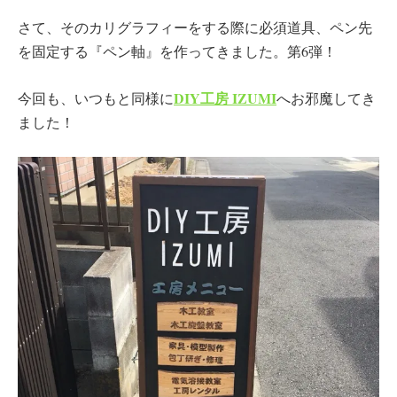
さて、そのカリグラフィーをする際に必須道具、ペン先
を固定する『ペン軸』を作ってきました。第6弾！
DIY
工房
IZUMI
今回も、いつもと同様に
へお邪魔してき
ました！