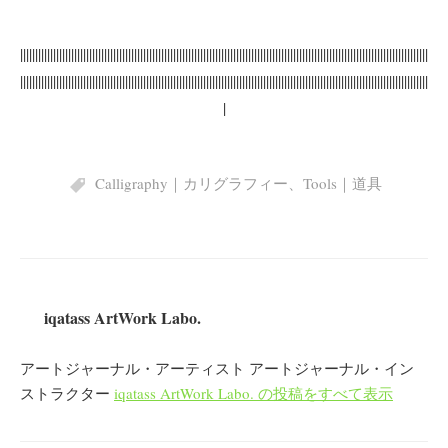
||||||||||||||||||||||||||||||||||||||||||||||||||||||||||||||||||||||||||||||||||||||||||||||||||||||||||||||||||||||||||||||||||||||||
||||||||||||||||||||||||||||||||||||||||||||||||||||||||||||||||||||||||||||||||||||||||||||||||||||||||||||||||||||||||||||||||||||||||
|
Calligraphy｜カリグラフィー
、
Tools｜道具
iqatass ArtWork Labo.
アートジャーナル・アーティスト アートジャーナル・イン
ストラクター
iqatass ArtWork Labo. の投稿をすべて表示